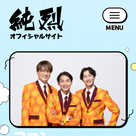
年会員制ファンクラブ
ファン
お知らせ
グッズ
紹介
ホーム
日程
作品
チケット
日記
クラブ
会員登録
ログイン
PROFILE
GOODS
NEWS
DISCOGRAPHY
SCHEDULE
HOME
TICKET
BLOG
チケット
お知らせ
ムービー
FC TICKET
FC NEWS
MOVIE
月会員制ファンクラブ