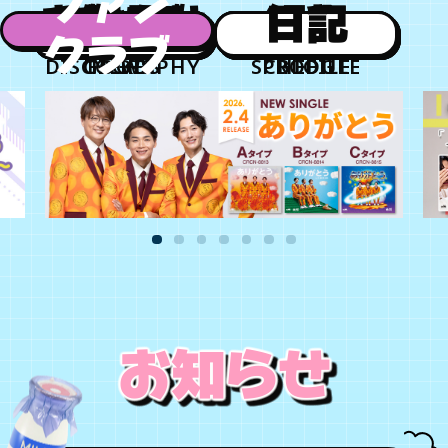
ファン
お知らせ
チケット
グッズ
作品
日程
紹介
日記
クラブ
年会員制ファンクラブ
DISCOGRAPHY
GOODS
TICKET
NEWS
SCHEDULE
PROFILE
BLOG
会員登録
ログイン
チケット
お知らせ
ムービー
TICKET
FC NEWS
MOVIE
お知らせ