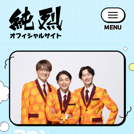
年会員制ファンクラブ
ファン
お知らせ
グッズ
紹介
ホーム
日程
作品
チケット
日記
クラブ
会員登録
ログイン
PROFILE
GOODS
NEWS
DISCOGRAPHY
SCHEDULE
HOME
TICKET
BLOG
チケット
お知らせ
ムービー
FC TICKET
FC NEWS
MOVIE
月会員制ファンクラブ