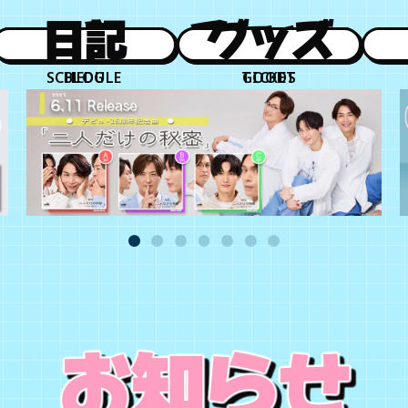
日程
日記
チケット
グッズ
SCHEDULE
BLOG
TICKET
GOODS
お知らせ