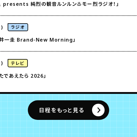
 presents 純烈の観音ルンルン♨モー烈ラジオ！」
)
ラジオ
一圭 Brand-New Morning」
)
テレビ
たであえたら 2026」
日程をもっと見る