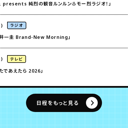
 presents 純烈の観音ルンルン♨モー烈ラジオ！」
)
ラジオ
一圭 Brand-New Morning」
)
テレビ
たであえたら 2026」
日程をもっと見る