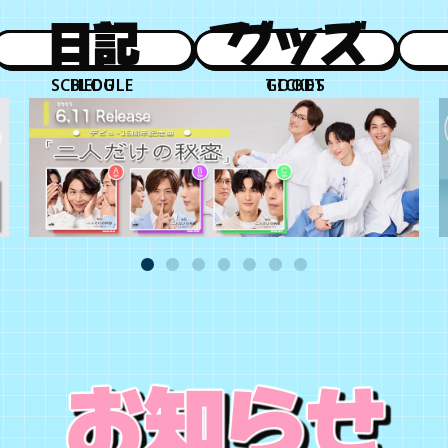
日程
日記
チケット
グッズ
SCHEDULE
BLOG
TICKET
GOODS
お知らせ