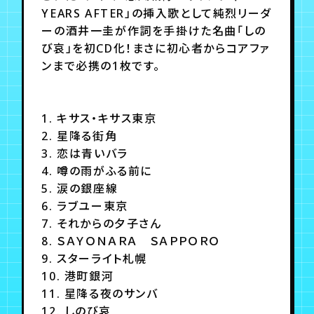
月会員制ファンクラブ
YEARS AFTER」の挿入歌として純烈リーダ
ーの酒井一圭が作詞を手掛けた名曲「しの
会員登録
ログイン
び哀」を初CD化！まさに初心者からコアファ
ンまで必携の1枚です。
1. キサス・キサス東京
2. 星降る街角
3. 恋は青いバラ
4. 噂の雨がふる前に
5. 涙の銀座線
6. ラブユー東京
7. それからの夕子さん
8. ＳＡＹＯＮＡＲＡ ＳＡＰＰＯＲＯ
9. スターライト札幌
10. 港町銀河
11. 星降る夜のサンバ
12. しのび哀