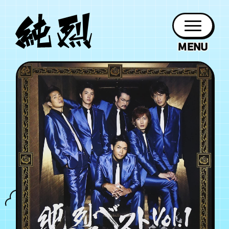
年会員制ファンクラブ
ファン
お知らせ
グッズ
紹介
ホーム
日程
作品
チケット
日記
クラブ
会員登録
ログイン
PROFILE
GOODS
NEWS
DISCOGRAPHY
SCHEDULE
HOME
TICKET
BLOG
チケット
お知らせ
ムービー
FC TICKET
FC NEWS
MOVIE
月会員制ファンクラブ