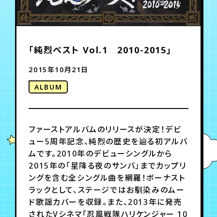
年会員制ファンクラブ
「純烈ベスト Vol.1 2010-2015」
会員登録
ログイン
2015年10月21日
ALBUM
チケット
お知らせ
ムービー
TICKET
FC NEWS
MOVIE
ファーストアルバムのリリースが決定！デビ
ュー5周年記念、純烈の歴史を辿る初アルバ
ムです。2010年のデビューシングルから
2015年の「星降る夜のサンバ」までカップリ
ングを含む全シングル曲を網羅！ボーナスト
ラックとして、ステージではお馴染みのムー
ド歌謡カバーを収録。また、2013年に発売
されたVシネマ「忍風戦隊ハリケンジャー 10