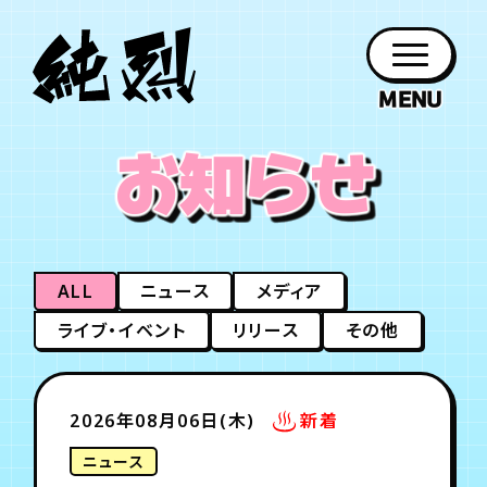
年会員制ファンクラブ
お知らせ
ファン
お知らせ
グッズ
紹介
ホーム
日程
作品
チケット
日記
クラブ
会員登録
ログイン
PROFILE
GOODS
NEWS
DISCOGRAPHY
SCHEDULE
HOME
TICKET
BLOG
ALL
ニュース
メディア
チケット
お知らせ
ムービー
ライブ・イベント
リリース
その他
FC TICKET
FC NEWS
MOVIE
2026年08月06日(木)
新着
月会員制ファンクラブ
ニュース