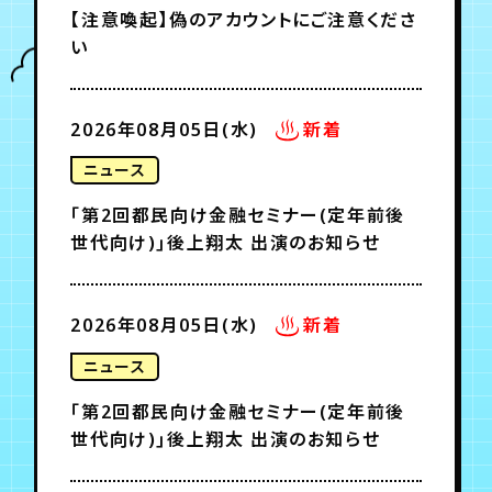
【注意喚起】偽のアカウントにご注意くださ
い
年会員制ファンクラブ
2026年08月05日(水)
新着
会員登録
ログイン
ニュース
チケット
お知らせ
ムービー
「第2回都民向け金融セミナー(定年前後
世代向け)｣後上翔太 出演のお知らせ
TICKET
FC NEWS
MOVIE
2026年08月05日(水)
新着
ニュース
「第2回都民向け金融セミナー(定年前後
世代向け)｣後上翔太 出演のお知らせ