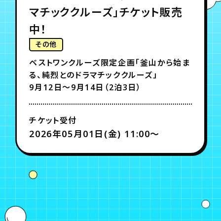
マチッククルーズ」チケット販売
中！
年会員制ファンクラブ
その他
会員登録
ログイン
ベストワンクルーズ限定企画「釜山から始ま
る、純烈とのドラマチッククルーズ」
9月12日〜9月14日（2泊3日）
チケット
お知らせ
ムービー
TICKET
FC NEWS
MOVIE
チケット受付
2026年05月01日(金) 11:00〜