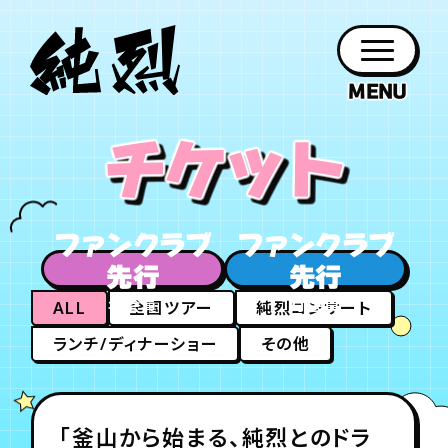
年会員制ファンクラブ
チケット
ファン
お知らせ
グッズ
紹介
ホーム
日程
作品
チケット
日記
クラブ
会員登録
ログイン
PROFILE
GOODS
NEWS
DISCOGRAPHY
SCHEDULE
HOME
TICKET
BLOG
ファンクラブ
ファンクラブ
先行
先行
チケット
お知らせ
ムービー
年会員
月会員
FC TICKET
FC NEWS
MOVIE
ALL
全国ツアー
純烈コンサート
ランチ/ディナーショー
その他
月会員制ファンクラブ
「釜山から始まる、純烈とのドラ