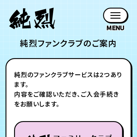
純烈ファンクラブのご案内
年会員制ファンクラブ
ファン
お知らせ
グッズ
紹介
ホーム
日程
作品
チケット
日記
クラブ
会員登録
ログイン
PROFILE
GOODS
NEWS
DISCOGRAPHY
SCHEDULE
HOME
TICKET
BLOG
純烈のファンクラブサービスは2つあり
ます。
チケット
お知らせ
ムービー
内容をご確認いただき、ご入会手続き
FC TICKET
FC NEWS
MOVIE
をお願いします。
月会員制ファンクラブ