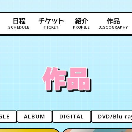
日程
チケット
紹介
作品
SCHEDULE
TICKET
PROFILE
DISCOGRAPHY
作品
GLE
ALBUM
DIGITAL
DVD/Blu-ra