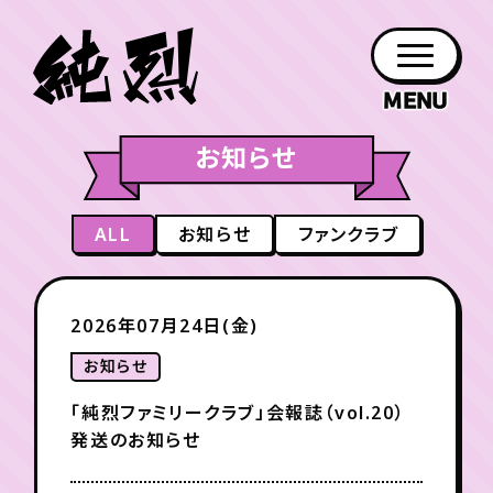
お知らせ
年会員制ファンクラブ
ファン
お知らせ
グッズ
紹介
ホーム
日程
作品
チケット
日記
クラブ
会員登録
ログイン
ALL
お知らせ
ファンクラブ
PROFILE
GOODS
NEWS
DISCOGRAPHY
SCHEDULE
HOME
TICKET
BLOG
チケット
お知らせ
ムービー
2026年07月24日(金)
FC TICKET
FC NEWS
MOVIE
お知らせ
「純烈ファミリークラブ」会報誌（vol.20）
発送のお知らせ
月会員制ファンクラブ