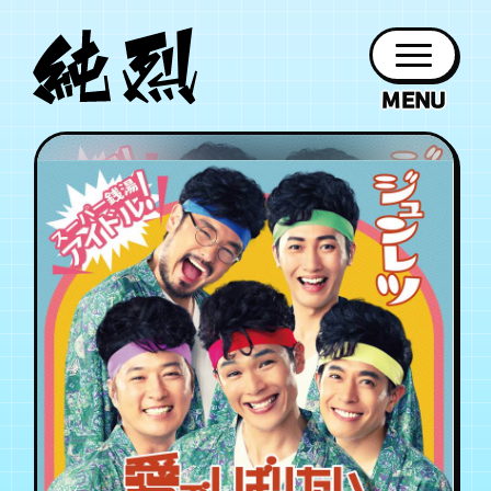
年会員制ファンクラブ
ファン
お知らせ
グッズ
紹介
ホーム
日程
作品
チケット
日記
クラブ
会員登録
ログイン
PROFILE
GOODS
NEWS
DISCOGRAPHY
SCHEDULE
HOME
TICKET
BLOG
チケット
お知らせ
ムービー
FC TICKET
FC NEWS
MOVIE
月会員制ファンクラブ