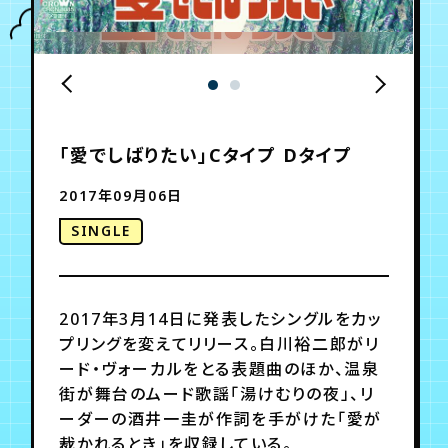
年会員制ファンクラブ
会員登録
ログイン
「愛でしばりたい」Cタイプ Dタイプ
チケット
お知らせ
ムービー
2017年09月06日
TICKET
FC NEWS
MOVIE
SINGLE
2017年3月14日に発表したシングルをカッ
プリングを変えてリリース。白川裕二郎がリ
ード・ヴォーカルをとる表題曲のほか、温泉
街が舞台のムード歌謡「湯けむりの夜」、リ
ーダーの酒井一圭が作詞を手がけた「愛が
裁かれるとき」を収録している。