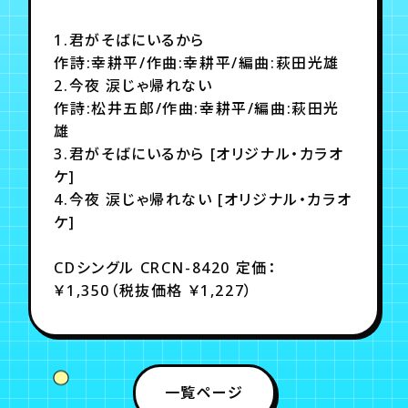
月会員制ファンクラブ
1.君がそばにいるから
会員登録
ログイン
作詩:幸耕平/作曲:幸耕平/編曲:萩田光雄
2.今夜 涙じゃ帰れない
作詩:松井五郎/作曲:幸耕平/編曲:萩田光
雄
3.君がそばにいるから [オリジナル・カラオ
ケ]
4.今夜 涙じゃ帰れない [オリジナル・カラオ
ケ]
CDシングル CRCN-8420 定価：
￥1,350（税抜価格 ￥1,227）
一覧ページ