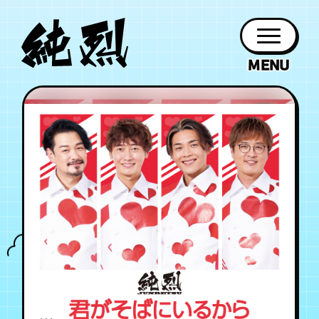
年会員制ファンクラブ
ファン
お知らせ
グッズ
紹介
ホーム
日程
作品
チケット
日記
クラブ
会員登録
ログイン
PROFILE
GOODS
NEWS
DISCOGRAPHY
SCHEDULE
HOME
TICKET
BLOG
チケット
お知らせ
ムービー
FC TICKET
FC NEWS
MOVIE
月会員制ファンクラブ