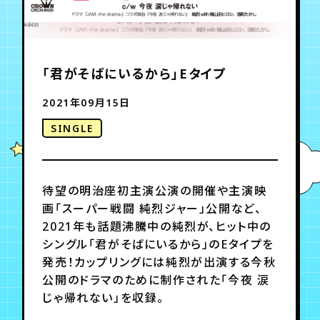
年会員制ファンクラブ
「君がそばにいるから」Eタイプ
会員登録
ログイン
2021年09月15日
SINGLE
チケット
お知らせ
ムービー
TICKET
FC NEWS
MOVIE
待望の明治座初主演公演の開催や主演映
画「スーパー戦闘 純烈ジャー」公開など、
2021年も話題沸騰中の純烈が、ヒット中の
シングル「君がそばにいるから」のEタイプを
発売！カップリングには純烈が出演する今秋
公開のドラマのために制作された「今夜 涙
じゃ帰れない」を収録。