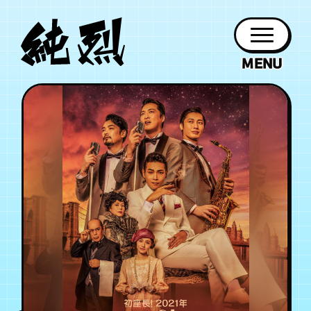
年会員制ファンクラブ
ファン
お知らせ
グッズ
紹介
ホーム
日程
作品
チケット
日記
クラブ
会員登録
ログイン
PROFILE
GOODS
NEWS
DISCOGRAPHY
SCHEDULE
HOME
TICKET
BLOG
チケット
お知らせ
ムービー
FC TICKET
FC NEWS
MOVIE
月会員制ファンクラブ