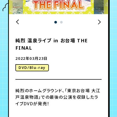
年会員制ファンクラブ
会員登録
ログイン
純烈 温泉ライブ in お台場 THE
FINAL
チケット
お知らせ
ムービー
TICKET
FC NEWS
MOVIE
2022年03月23日
DVD/Blu-ray
純烈のホームグラウンド、「東京お台場 大江
戸温泉物語」での最後の公演を収録したラ
イブDVDが発売！