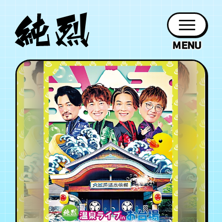
年会員制ファンクラブ
ファン
お知らせ
グッズ
紹介
ホーム
日程
作品
チケット
日記
クラブ
会員登録
ログイン
PROFILE
GOODS
NEWS
DISCOGRAPHY
SCHEDULE
HOME
TICKET
BLOG
チケット
お知らせ
ムービー
FC TICKET
FC NEWS
MOVIE
月会員制ファンクラブ