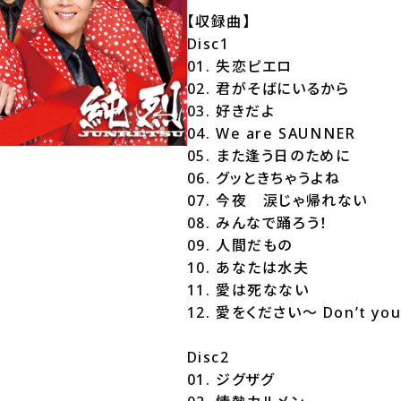
【収録曲】
Disc1
01. 失恋ピエロ
02. 君がそばにいるから
03. 好きだよ
04. We are SAUNNER
05. また逢う日のために
06. グッときちゃうよね
07. 今夜 涙じゃ帰れない
08. みんなで踊ろう！
09. 人間だもの
10. あなたは水夫
11. 愛は死なない
12. 愛をください～ Don’t you
Disc2
01. ジグザグ