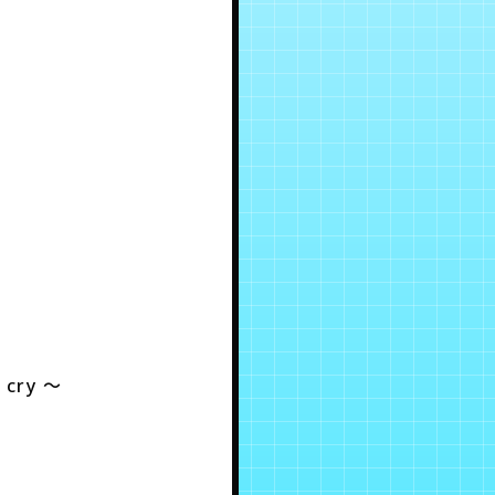
 cry ～