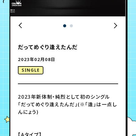
年会員制ファンクラブ
会員登録
ログイン
だってめぐり逢えたんだ
チケット
お知らせ
ムービー
2023年02月08日
TICKET
FC NEWS
MOVIE
SINGLE
2023年新体制・純烈として初のシングル
「だってめぐり逢えたんだ」(※「逢」は一点し
んにょう)
【Aタイプ】