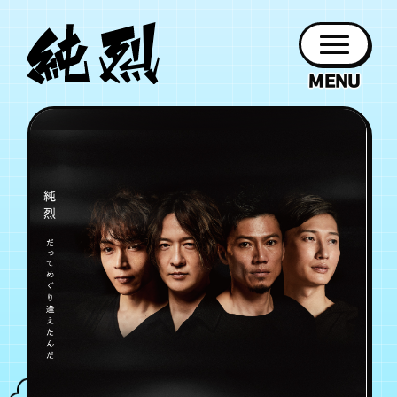
年会員制ファンクラブ
ファン
お知らせ
グッズ
紹介
ホーム
日程
作品
チケット
日記
クラブ
会員登録
ログイン
PROFILE
GOODS
NEWS
DISCOGRAPHY
SCHEDULE
HOME
TICKET
BLOG
チケット
お知らせ
ムービー
FC TICKET
FC NEWS
MOVIE
月会員制ファンクラブ