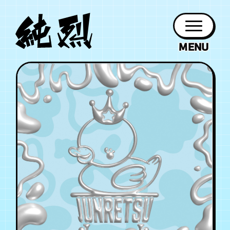
年会員制ファンクラブ
ファン
お知らせ
グッズ
紹介
ホーム
日程
作品
チケット
日記
クラブ
会員登録
ログイン
PROFILE
GOODS
NEWS
DISCOGRAPHY
SCHEDULE
HOME
TICKET
BLOG
チケット
お知らせ
ムービー
FC TICKET
FC NEWS
MOVIE
月会員制ファンクラブ