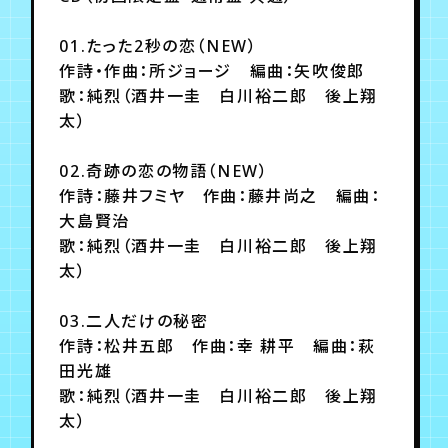
月会員制ファンクラブ
01.たった2秒の恋（NEW）
会員登録
ログイン
作詩・作曲：所ジョージ 編曲：矢吹俊郎
歌：純烈（酒井一圭 白川裕二郎 後上翔
太）
02.奇跡の恋の物語（NEW）
作詩：藤井フミヤ 作曲：藤井尚之 編曲：
大島賢治
歌：純烈（酒井一圭 白川裕二郎 後上翔
太）
03.二人だけの秘密
作詩：松井五郎 作曲：幸 耕平 編曲：萩
田光雄
歌：純烈（酒井一圭 白川裕二郎 後上翔
太）