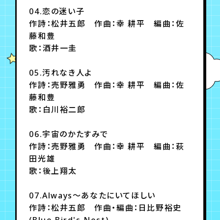
04.恋の迷い子
作詩：松井五郎 作曲：幸 耕平 編曲：佐
藤和豊
歌：酒井一圭
05.汚れなき人よ
作詩：売野雅勇 作曲：幸 耕平 編曲：佐
藤和豊
歌：白川裕二郎
06.宇宙のかたすみで
作詩：売野雅勇 作曲：幸 耕平 編曲：萩
田光雄
歌：後上翔太
07.Always～あなたにいてほしい
作詩：松井五郎 作曲・編曲：日比野裕史
(Blue Bird's Nest)