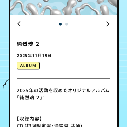
年会員制ファンクラブ
会員登録
ログイン
純烈魂 ２
チケット
お知らせ
ムービー
2025年11月19日
TICKET
FC NEWS
MOVIE
ALBUM
2025年の活動を収めたオリジナルアルバム
「純烈魂 ２」！
【収録内容】
CD（初回限定盤・通常盤 共通）