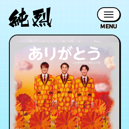
年会員制ファンクラブ
ファン
お知らせ
グッズ
紹介
ホーム
日程
作品
チケット
日記
クラブ
会員登録
ログイン
PROFILE
GOODS
NEWS
DISCOGRAPHY
SCHEDULE
HOME
TICKET
BLOG
チケット
お知らせ
ムービー
FC TICKET
FC NEWS
MOVIE
月会員制ファンクラブ