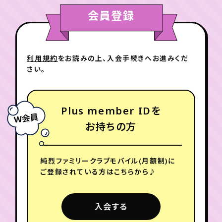
入会する
会員登録
年会員制ファンクラブ
利用規約
をお読みの上、入会手続きへお進みくだ
会員登録
ログイン
Plus member IDを
さい。
お持ちでない方
チケット
お知らせ
ムービー
Plus member IDを
TICKET
FC NEWS
MOVIE
純烈のファンクラブに
初めてご入会させる方
お持ちの方
はこちらから♪
純烈ファミリークラブモバイル(月額制)に
入会する
ご登録されている方はこちらから♪
入会する