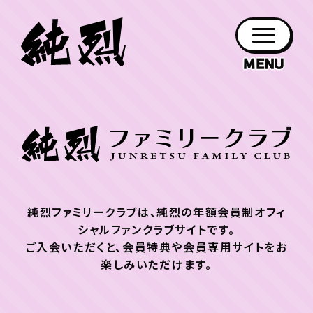
会員登録
年会員制ファンクラブ
利用規約
をお読みの上、入会手続きへお進みくださ
ファン
お知らせ
グッズ
紹介
ホーム
日程
作品
チケット
日記
い。
クラブ
会員登録
ログイン
PROFILE
GOODS
NEWS
DISCOGRAPHY
SCHEDULE
HOME
TICKET
BLOG
Plus member IDを
チケット
お知らせ
ムービー
純烈ファミリークラブは、純烈の年額会員制オフィ
FC TICKET
FC NEWS
MOVIE
お持ちの方
シャルファンクラブサイトです。
ご入会いただくと、会員特典や会員専用サイトをお
楽しみいただけます。
純烈ファミリークラブモバイル(月額制)に
ご登
録されている方はこちらから♪
月会員制ファンクラブ