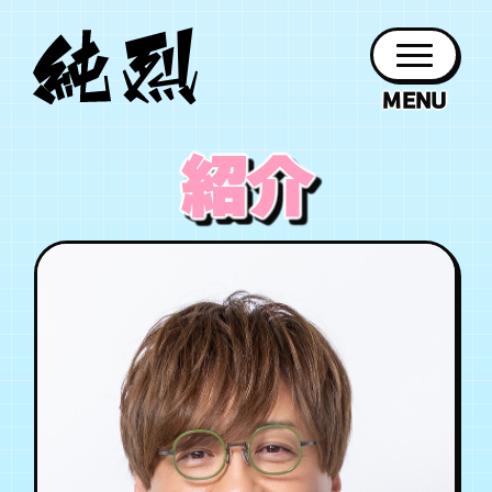
年会員制ファンクラブ
紹介
ファン
お知らせ
グッズ
紹介
ホーム
日程
作品
チケット
日記
クラブ
会員登録
ログイン
PROFILE
GOODS
NEWS
DISCOGRAPHY
SCHEDULE
HOME
TICKET
BLOG
チケット
お知らせ
ムービー
FC TICKET
FC NEWS
MOVIE
月会員制ファンクラブ