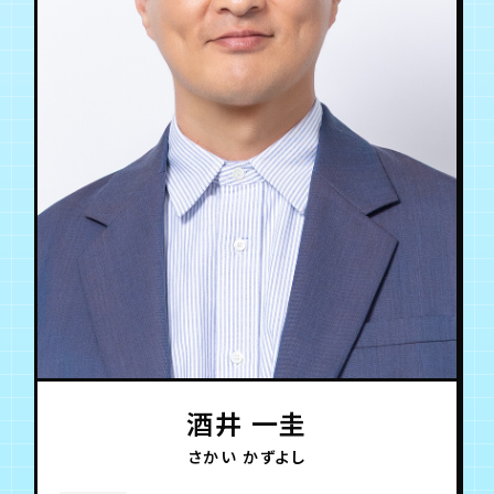
年会員制ファンクラブ
会員登録
ログイン
チケット
お知らせ
ムービー
TICKET
FC NEWS
MOVIE
酒井 一圭
さかい かずよし