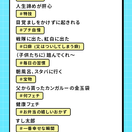
人生諦めが肝心
＃特技
目覚ましをかけずに起きれる
＃プチ自慢
戦隊に出た、紅白に出た
＃口癖 (又はついしてしまう癖)
（子供たちに）踏んでくれ〜
＃毎日の習慣
朝風呂、スタバに行く
＃宝物
父から貰ったカンガルーの金玉袋
＃何フェチ
健康フェチ
＃お弁当の嬉しいおかず
すし太郎
＃一番幸せな瞬間