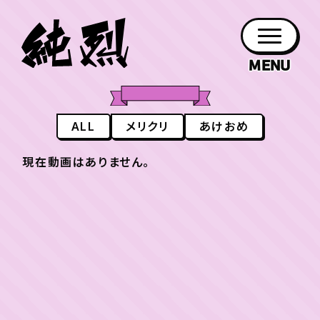
年会員制ファンクラブ
ALL
メリクリ
あけおめ
ファン
お知らせ
グッズ
紹介
ホーム
日程
作品
チケット
日記
クラブ
会員登録
ログイン
PROFILE
GOODS
NEWS
DISCOGRAPHY
SCHEDULE
HOME
TICKET
BLOG
現在動画はありません。
チケット
お知らせ
ムービー
FC TICKET
FC NEWS
MOVIE
月会員制ファンクラブ