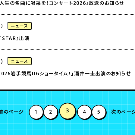
 人生の名曲に喝采を！コンサート2026』放送のお知らせ
)
ニュース
『STAR』出演
)
ニュース
2026岩手競馬DGショータイム！｣酒井一圭出演のお知らせ
3
前のページ
1
2
4
5
次のペー