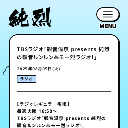
年会員制ファンクラブ
TBSラジオ「観音温泉 presents 純烈
ファン
お知らせ
グッズ
紹介
ホーム
日程
作品
チケット
日記
の観音ルンルン♨モー烈ラジオ！」
クラブ
会員登録
ログイン
PROFILE
GOODS
NEWS
DISCOGRAPHY
SCHEDULE
HOME
TICKET
BLOG
2025年08月05日(火)
ラジオ
チケット
お知らせ
ムービー
FC TICKET
FC NEWS
MOVIE
【ラジオレギュラー番組】
毎週火曜 16:50～
月会員制ファンクラブ
TBSラジオ
「観音温泉 presents 純烈の
観音ルンルン♨モー烈ラジオ！」