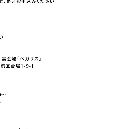
上、是非お申込みください。
水）
 宴会場「ペガサス」
都港区台場1-9-1
0～
～