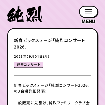
年会員制ファンクラブ
新春ビックステージ「純烈コンサート
ファン
お知らせ
グッズ
紹介
ホーム
日程
作品
チケット
日記
2026」
クラブ
会員登録
ログイン
PROFILE
GOODS
NEWS
DISCOGRAPHY
SCHEDULE
HOME
TICKET
BLOG
2025年09月01日(月)
純烈コンサート
チケット
お知らせ
ムービー
FC TICKET
FC NEWS
MOVIE
新春ビックステージ「純烈コンサート2026」
の3会場詳細発表！
月会員制ファンクラブ
一般販売に先駆け、純烈ファミリークラブ会