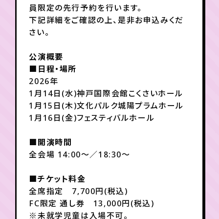
員限定の先行予約を行います。
下記詳細をご確認の上、是非お申込みくだ
年会員制ファンクラブ
さい。
公演概要
会員登録
ログイン
■日程・場所
2026年
1月14日(水)神戸国際会館こくさいホール
チケット
お知らせ
ムービー
1月15日(木)文化パルク城陽プラムホール
TICKET
FC NEWS
MOVIE
1月16日(金)フェスティバルホール
■開演時間
全会場 14:00～／18:30～
■チケット料金
全席指定 7,700円(税込)
FC限定 通し券 13,000円(税込)
※未就学児童は入場不可。