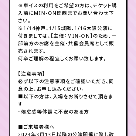
月会員制ファンクラブ
※車イスの利用をご希望の方は、チケット購
入前にMIN-ON関西までお問い合わせ下
会員登録
ログイン
さい。
※1/14神戸、1/15城陽、1/16大阪公演に
付きましては、【主催：MIN-ON】のため、一
部前方のお席を主催・共催会員席として販
売されます。
何卒ご理解の程宜しくお願い致します。
【注意事項】
必ず以下の注意事項をご確認いただき、同
意の上、お申し込みください。
■以下の方は、入場をお断りさせて頂きま
す。
･倦怠感等体調に不安のある方
■ご来場者様へ
2023年3月13日以降の公演開催に際し政