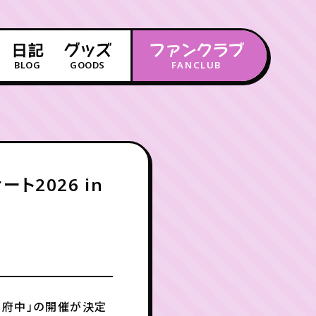
日記
グッズ
ファンクラブ
BLOG
GOODS
FANCLUB
年会員制ファンクラブ
会員登録
ログイン
ト2026 in
チケット
お知らせ
ムービー
FC TICKET
FC NEWS
MOVIE
n 府中」の開催が決定
月会員制ファンクラブ