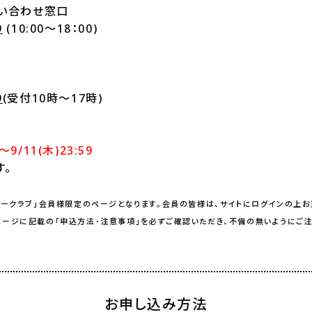
問い合わせ窓口
9
(10:00～18：00)
9
(受付10時～17時)
0～9/11(木)23:59
す。
リークラブ」会員様限定のページとなります。会員の皆様は、サイトにログインの上お
ージに記載の「申込方法･注意事項」を必ずご確認いただき、不備の無いようにご注
お申し込み方法