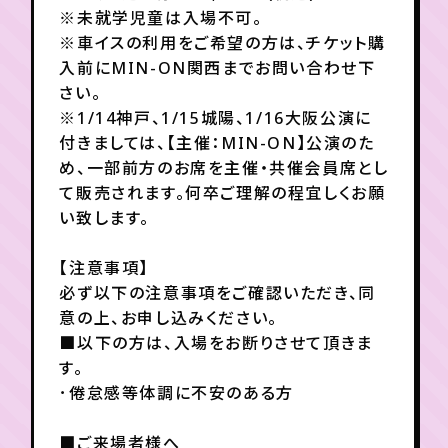
月会員制ファンクラブ
※未就学児童は入場不可。
※車イスの利用をご希望の方は、チケット購
会員登録
ログイン
入前にMIN-ON関西までお問い合わせ下
さい。
※1/14神戸、1/15城陽、1/16大阪公演に
付きましては、【主催：MIN-ON】公演のた
め、一部前方のお席を主催・共催会員席とし
て販売されます。何卒ご理解の程宜しくお願
い致します。
【注意事項】
必ず以下の注意事項をご確認いただき、同
意の上、お申し込みください。
■以下の方は、入場をお断りさせて頂きま
す。
･倦怠感等体調に不安のある方
■ご来場者様へ