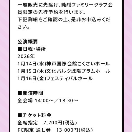
一般販売に先駆け、純烈ファミリークラブ会
員限定の先行予約を行います。
年会員制ファンクラブ
下記詳細をご確認の上、是非お申込みくだ
さい。
会員登録
ログイン
公演概要
■日程・場所
2026年
チケット
お知らせ
ムービー
1月14日(水)神戸国際会館こくさいホール
TICKET
FC NEWS
MOVIE
1月15日(木)文化パルク城陽プラムホール
1月16日(金)フェスティバルホール
■開演時間
全会場 14:00～／18:30～
■チケット料金
全席指定 7,700円(税込)
FC限定 通し券 13,000円(税込)