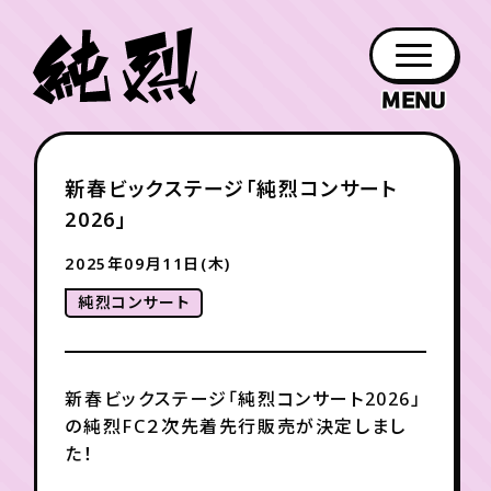
年会員制ファンクラブ
新春ビックステージ「純烈コンサート
ファン
お知らせ
グッズ
紹介
ホーム
日程
作品
チケット
日記
2026」
クラブ
会員登録
ログイン
PROFILE
GOODS
NEWS
DISCOGRAPHY
SCHEDULE
HOME
TICKET
BLOG
2025年09月11日(木)
純烈コンサート
チケット
お知らせ
ムービー
FC TICKET
FC NEWS
MOVIE
新春ビックステージ「純烈コンサート2026」
の純烈FC２次先着先行販売が決定しまし
月会員制ファンクラブ
た！