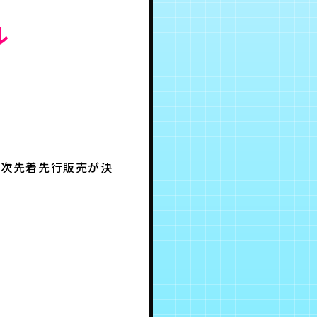
ル
C２次先着先行販売が決