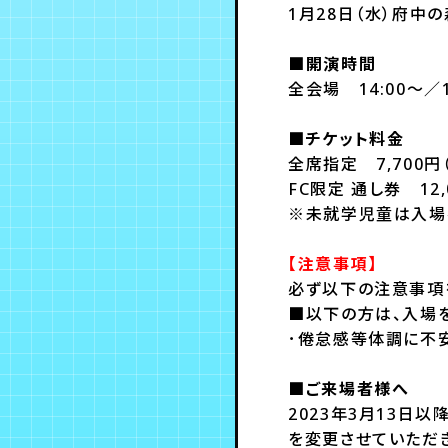
1月28日（水）府中
■開演時間
全会場 14:00～／1
■チケット料金
全席指定 7,700円
FC限定 通し券 12,
※未就学児童は入場
【注意事項】
必ず以下の注意事項
■以下の方は、入場
･倦怠感等体調に不
■ご来場者様へ
2023年3月13日
を変更させていただ