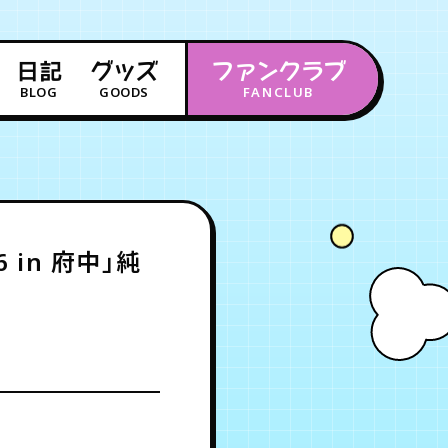
日記
グッズ
ファンクラブ
BLOG
GOODS
FANCLUB
年会員制ファンクラブ
会員登録
ログイン
in 府中」純
チケット
お知らせ
ムービー
FC TICKET
FC NEWS
MOVIE
月会員制ファンクラブ