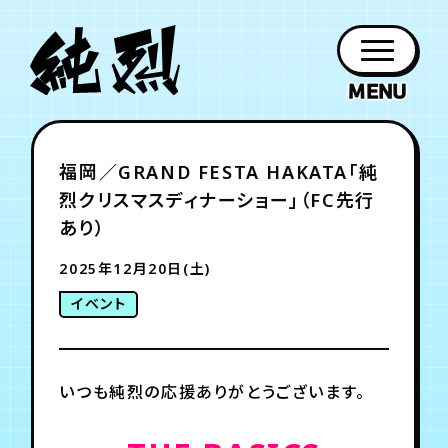
年会員制ファンクラブ
福岡／GRAND FESTA HAKATA「純
ファン
お知らせ
グッズ
紹介
ホーム
日程
作品
チケット
日記
烈クリスマスディナーショー」（FC先行
クラブ
会員登録
ログイン
PROFILE
GOODS
NEWS
DISCOGRAPHY
SCHEDULE
HOME
TICKET
BLOG
あり）
2025年12月20日(土)
チケット
お知らせ
ムービー
イベント
FC TICKET
FC NEWS
MOVIE
いつも純烈の応援ありがとうございます。
月会員制ファンクラブ