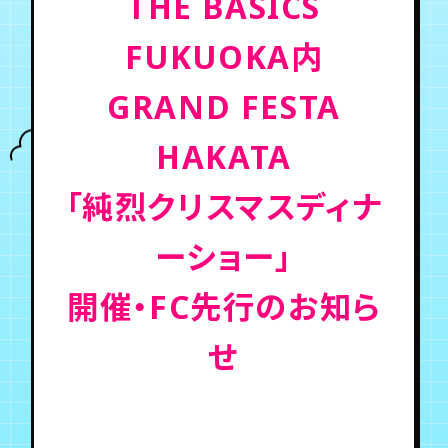
THE BASICS
FUKUOKA内
年会員制ファンクラブ
GRAND FESTA
会員登録
ログイン
HAKATA
チケット
お知らせ
ムービー
「純烈クリスマスディナ
TICKET
FC NEWS
MOVIE
ーショー」
開催・FC先行のお知ら
せ