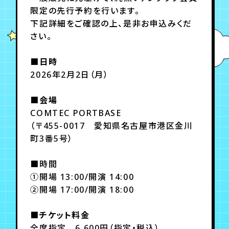
月会員制ファンクラブ
限定の先行予約を行います。
下記詳細をご確認の上、是非お申込みくだ
会員登録
ログイン
さい。
■日時
2026年2月2日（月）
■会場
COMTEC PORTBASE
（〒455-0017 愛知県名古屋市港区金川
町3番5号）
■時間
①開場 13:00/開演 14:00
②開場 17:00/開演 18:00
■チケット料金
全席指定 6,600円（指定・税込）