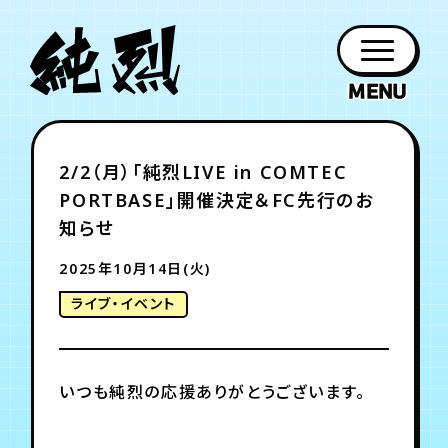
年会員制ファンクラブ
2/2（月）「純烈LIVE in COMTEC
ファン
お知らせ
グッズ
紹介
ホーム
日程
作品
チケット
日記
PORTBASE」開催決定＆FC先行のお
クラブ
会員登録
ログイン
PROFILE
GOODS
NEWS
DISCOGRAPHY
SCHEDULE
HOME
TICKET
BLOG
知らせ
2025年10月14日(火)
チケット
お知らせ
ムービー
ライブ・イベント
FC TICKET
FC NEWS
MOVIE
いつも純烈の応援ありがとうございます。
月会員制ファンクラブ