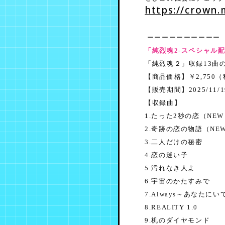
https://crown.
ーーーーーーーーーー
「純烈魂2-スペシャル
「純烈魂２」収録13曲
【商品価格】￥2,750
【販売期間】2025/11/
【収録曲】
1.たった2秒の恋（NE
2.奇跡の恋の物語（NE
3.二人だけの秘密
4.恋の迷い子
5.汚れなき人よ
6.宇宙のかたすみで
7.Always～あなたに
8.REALITY 1.0
9.机のダイヤモンド