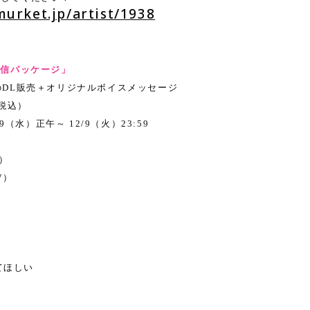
murket.jp/artist/1938
配信パッケージ」
のDL販売＋オリジナルボイスメッセージ
（税込）
19（水）正午～ 12/9（火）23:59
W）
W）
いてほしい