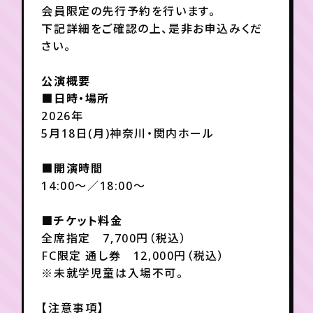
会員限定の先行予約を行います。
下記詳細をご確認の上、是非お申込みくだ
年会員制ファンクラブ
さい。
公演概要
会員登録
ログイン
■日時・場所
2026年
5月18日(月)神奈川・関内ホール
チケット
お知らせ
ムービー
TICKET
FC NEWS
MOVIE
■開演時間
14:00～／18:00～
■チケット料金
全席指定 7,700円（税込）
FC限定 通し券 12,000円（税込）
※未就学児童は入場不可。
【注意事項】