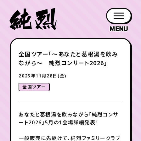
年会員制ファンクラブ
全国ツアー「〜あなたと葛根湯を飲み
ファン
お知らせ
グッズ
紹介
ホーム
日程
作品
チケット
日記
ながら〜 純烈コンサート2026」
クラブ
会員登録
ログイン
PROFILE
GOODS
NEWS
DISCOGRAPHY
SCHEDULE
HOME
TICKET
BLOG
2025年11月28日(金)
全国ツアー
チケット
お知らせ
ムービー
FC TICKET
FC NEWS
MOVIE
あなたと葛根湯を飲みながら「純烈コンサ
ート2026」5月の1会場詳細発表！
月会員制ファンクラブ
一般販売に先駆けて、純烈ファミリークラブ