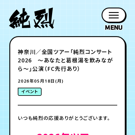
年会員制ファンクラブ
神奈川／全国ツアー「純烈コンサート
ファン
お知らせ
グッズ
紹介
ホーム
日程
作品
チケット
日記
2026 〜あなたと葛根湯を飲みなが
クラブ
会員登録
ログイン
PROFILE
GOODS
NEWS
DISCOGRAPHY
SCHEDULE
HOME
TICKET
BLOG
ら〜」公演（FC先行あり）
2026年05月18日(月)
チケット
お知らせ
ムービー
イベント
FC TICKET
FC NEWS
MOVIE
いつも純烈の応援ありがとうございます。
月会員制ファンクラブ