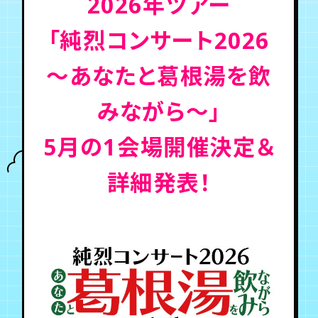
2026年ツアー
「純烈コンサート2026
年会員制ファンクラブ
〜あなたと葛根湯を飲
会員登録
ログイン
みながら〜」
チケット
お知らせ
ムービー
5月の1会場開催決定＆
TICKET
FC NEWS
MOVIE
詳細発表！