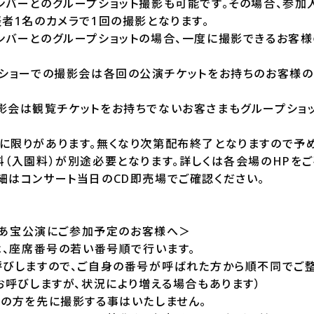
ンバーとのグループショット撮影も可能です。その場合、参加
者1名のカメラで1回の撮影となります。
ンバーとのグループショットの場合、一度に撮影できるお客様
ーショーでの撮影会は各回の公演チケットをお持ちのお客様
影会は観覧チケットをお持ちでないお客さまもグループショ
に限りがあります。無くなり次第配布終了となりますので予め
（入園料）が別途必要となります。詳しくは各会場のHPをご
細はコンサート当日のCD即売場でご確認ください。
とぴあ宝公演にご参加予定のお客様へ＞
は、座席番号の若い番号順で行います。
呼びしますので、ご自身の番号が呼ばれた方から順不同でご整
お呼びしますが、状況により増える場合もあります）
号の方を先に撮影する事はいたしません。