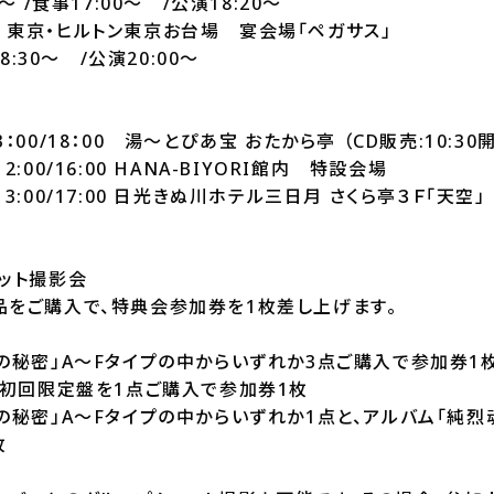
 /食事17:00～ /公演18:20～
(水) 東京・ヒルトン東京お台場 宴会場「ペガサス」
8:30～ /公演20:00～
 13：00/18：00 湯～とぴあ宝 おたから亭 （CD販売:10:3
 12:00/16:00 HANA-BIYORI館内 特設会場
) 13:00/17:00 日光きぬ川ホテル三日月 さくら亭３Ｆ「天空」
ット撮影会
品をご購入で、特典会参加券を1枚差し上げます。
けの秘密」A～Fタイプの中からいずれか3点ご購入で参加券
」初回限定盤を1点ご購入で参加券1枚
の秘密」A～Fタイプの中からいずれか1点と、アルバム「純烈魂
枚