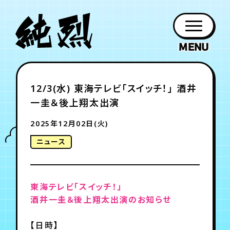
年会員制ファンクラブ
12/3(水) 東海テレビ「スイッチ！」 酒井
ファン
お知らせ
グッズ
紹介
ホーム
日程
作品
チケット
日記
一圭＆後上翔太出演
クラブ
会員登録
ログイン
PROFILE
GOODS
NEWS
DISCOGRAPHY
SCHEDULE
HOME
TICKET
BLOG
2025年12月02日(火)
ニュース
チケット
お知らせ
ムービー
FC TICKET
FC NEWS
MOVIE
東海テレビ「スイッチ！」
酒井一圭＆後上翔太出演のお知らせ
月会員制ファンクラブ
【日時】