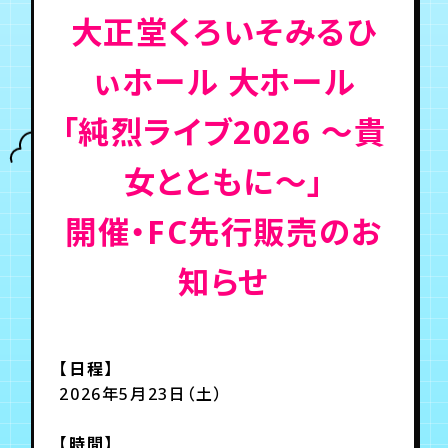
大正堂くろいそみるひ
年会員制ファンクラブ
ぃホール 大ホール
会員登録
ログイン
「純烈ライブ2026 ～貴
女とともに～​​​​​​​」
チケット
お知らせ
ムービー
開催・FC先行販売のお
TICKET
FC NEWS
MOVIE
知らせ
【日程】
2026年5月23日（土）
【時間】