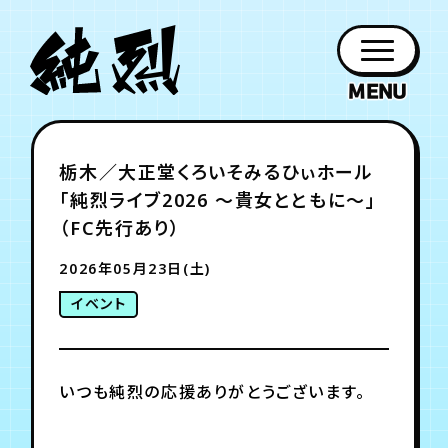
年会員制ファンクラブ
栃木／大正堂くろいそみるひぃホール
ファン
お知らせ
グッズ
紹介
ホーム
日程
作品
チケット
日記
「純烈ライブ2026 ～貴女とともに～」
クラブ
会員登録
ログイン
PROFILE
GOODS
NEWS
DISCOGRAPHY
SCHEDULE
HOME
TICKET
BLOG
（FC先行あり）
2026年05月23日(土)
チケット
お知らせ
ムービー
イベント
FC TICKET
FC NEWS
MOVIE
いつも純烈の応援ありがとうございます。
月会員制ファンクラブ