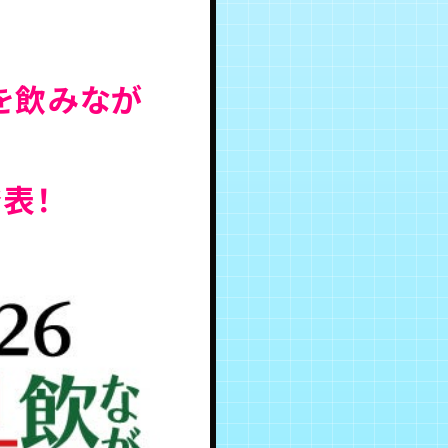
湯を飲みなが
表！