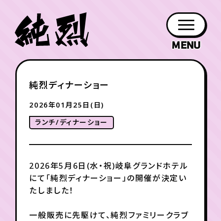
年会員制ファンクラブ
純烈ディナーショー
ファン
お知らせ
グッズ
紹介
ホーム
日程
作品
チケット
日記
クラブ
会員登録
ログイン
2026年01月25日(日)
PROFILE
GOODS
NEWS
DISCOGRAPHY
SCHEDULE
HOME
TICKET
BLOG
ランチ/ディナーショー
チケット
お知らせ
ムービー
FC TICKET
FC NEWS
MOVIE
2026年5月6日(水・祝)岐阜グランドホテル
にて「純烈ディナーショー」の開催が決定い
たしました！
月会員制ファンクラブ
一般販売に先駆けて、純烈ファミリークラブ