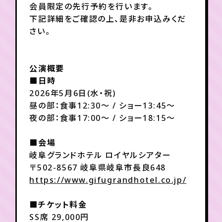
会員限定の先行予約を行います。
下記詳細をご確認の上、是非お申込みくだ
年会員制ファンクラブ
さい。
会員登録
ログイン
公演概要
■日時
2026年5月6日(水・祝)
チケット
お知らせ
ムービー
昼の部：食事12:30～ / ショー13:45～
TICKET
FC NEWS
MOVIE
夜の部：食事17:00～ / ショー18:15～
■会場
岐阜グランドホテル ロイヤルシアター
〒502-8567 岐阜県岐阜市長良648
https://www.gifugrandhotel.co.jp/
■チケット料金
SS席 29,000円