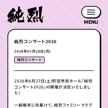
年会員制ファンクラブ
純烈コンサート2026
ファン
お知らせ
グッズ
紹介
ホーム
日程
作品
チケット
日記
クラブ
会員登録
ログイン
2026年01月26日(月)
PROFILE
GOODS
NEWS
DISCOGRAPHY
SCHEDULE
HOME
TICKET
BLOG
純烈コンサート
チケット
お知らせ
ムービー
FC TICKET
FC NEWS
MOVIE
2026年6月27日(土)町田市民ホール「純烈
コンサート2026」の開催が決定いたしまし
た！
月会員制ファンクラブ
一般販売に先駆けて、純烈ファミリークラブ