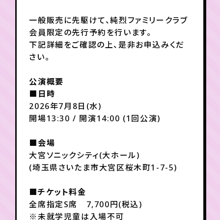
一般販売に先駆けて、純烈ファミリークラブ
年会員制ファンクラブ
会員限定の先行予約を行います。
下記詳細をご確認の上、是非お申込みくだ
さい。
会員登録
ログイン
公演概要
■日時
チケット
お知らせ
ムービー
2026年7月8日(水)
TICKET
FC NEWS
MOVIE
開場13:30 / 開演14:00 (1回公演)
■会場
大宮ソニックシティ(大ホール)
(埼玉県さいたま市大宮区桜木町1-7-5)
■チケット料金
全席指定S席 7,700円(税込)
※未就学児童は入場不可