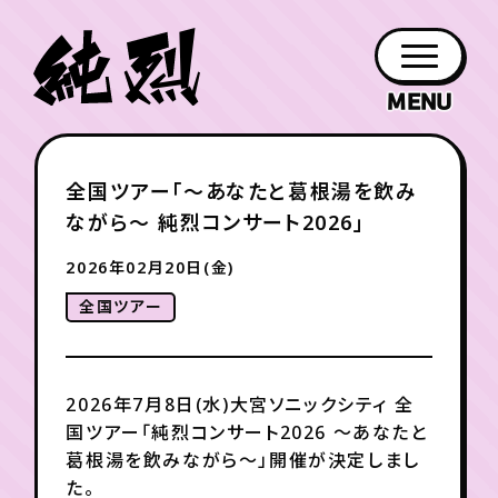
年会員制ファンクラブ
全国ツアー「〜あなたと葛根湯を飲み
ファン
お知らせ
グッズ
紹介
ホーム
日程
作品
チケット
日記
ながら〜 純烈コンサート2026」
クラブ
会員登録
ログイン
PROFILE
GOODS
NEWS
DISCOGRAPHY
SCHEDULE
HOME
TICKET
BLOG
2026年02月20日(金)
全国ツアー
チケット
お知らせ
ムービー
FC TICKET
FC NEWS
MOVIE
2026年7月8日(水)大宮ソニックシティ 全
国ツアー「純烈コンサート2026 ～あなたと
月会員制ファンクラブ
葛根湯を飲みながら～」開催が決定しまし
た。