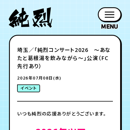
年会員制ファンクラブ
埼玉／「純烈コンサート2026 〜あな
ファン
お知らせ
グッズ
紹介
ホーム
日程
作品
チケット
日記
たと葛根湯を飲みながら〜」公演（FC
クラブ
会員登録
ログイン
PROFILE
GOODS
NEWS
DISCOGRAPHY
SCHEDULE
HOME
TICKET
BLOG
先行あり）
2026年07月08日(水)
チケット
お知らせ
ムービー
イベント
FC TICKET
FC NEWS
MOVIE
いつも純烈の応援ありがとうございます。
月会員制ファンクラブ