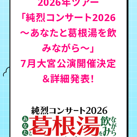
2026年ツアー
「純烈コンサート2026
年会員制ファンクラブ
〜あなたと葛根湯を飲
会員登録
ログイン
みながら〜」
チケット
お知らせ
ムービー
7月大宮公演開催決定
TICKET
FC NEWS
MOVIE
＆詳細発表！