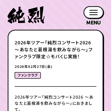
年会員制ファンクラブ
2026年ツアー「純烈コンサート2026
ファン
お知らせ
グッズ
紹介
ホーム
日程
作品
チケット
日記
〜あなたと葛根湯を飲みながら〜」フ
クラブ
会員登録
ログイン
PROFILE
GOODS
NEWS
DISCOGRAPHY
SCHEDULE
HOME
TICKET
BLOG
ァンクラブ限定☆モバくじ実施！
2026年02月27日(金)
チケット
お知らせ
ムービー
ファンクラブ
FC TICKET
FC NEWS
MOVIE
2026年ツアー「純烈コンサート2026 〜あ
月会員制ファンクラブ
なたと葛根湯を飲みながら〜」におきまし
て、