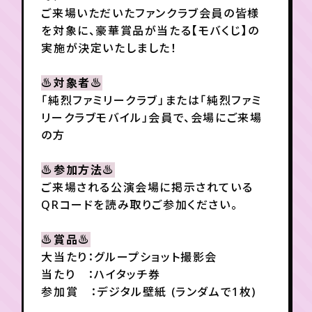
ご来場いただいたファンクラブ会員の皆様
を対象に、豪華賞品が当たる【モバくじ】の
年会員制ファンクラブ
実施が決定いたしました！
♨対象者♨
会員登録
ログイン
「純烈ファミリークラブ」または「純烈ファミ
リークラブモバイル」会員で、会場にご来場
の方
チケット
お知らせ
ムービー
TICKET
FC NEWS
MOVIE
♨参加方法♨
ご来場される公演会場に掲示されている
QRコードを読み取りご参加ください。
♨賞品♨
大当たり：グループショット撮影会
当たり ：ハイタッチ券
参加賞 ：デジタル壁紙 (ランダムで1枚)