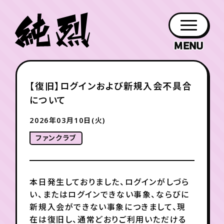
年会員制ファンクラブ
【復旧】ログインおよび新規入会不具合
ファン
お知らせ
グッズ
紹介
ホーム
日程
作品
チケット
日記
について
クラブ
会員登録
ログイン
PROFILE
GOODS
NEWS
DISCOGRAPHY
SCHEDULE
HOME
TICKET
BLOG
2026年03月10日(火)
ファンクラブ
チケット
お知らせ
ムービー
FC TICKET
FC NEWS
MOVIE
本日発生しておりました、ログインがしづら
い、またはログインできない事象、ならびに
月会員制ファンクラブ
新規入会ができない事象につきまして、現
在は復旧し、通常どおりご利用いただける