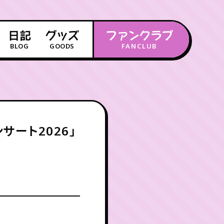
日記
グッズ
ファンクラブ
BLOG
GOODS
FANCLUB
年会員制ファンクラブ
会員登録
ログイン
ート2026」
チケット
お知らせ
ムービー
FC TICKET
FC NEWS
MOVIE
月会員制ファンクラブ