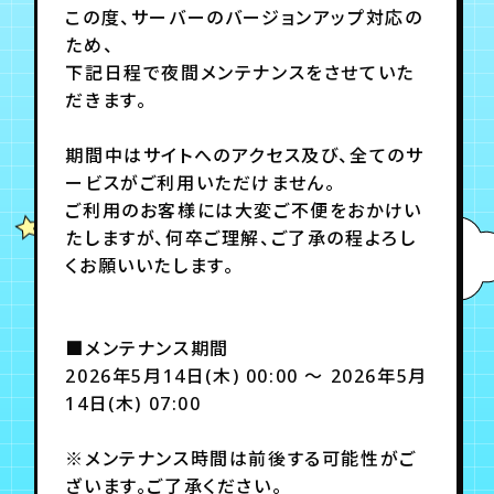
この度、サーバーのバージョンアップ対応の
ため、
年会員制ファンクラブ
下記日程で夜間メンテナンスをさせていた
だきます。
会員登録
ログイン
期間中はサイトへのアクセス及び、全てのサ
ービスがご利用いただけません。
ご利用のお客様には大変ご不便をおかけい
チケット
お知らせ
ムービー
たしますが、何卒ご理解、ご了承の程よろし
TICKET
FC NEWS
MOVIE
くお願いいたします。
■メンテナンス期間
2026年5月14日(木) 00:00 ～ 2026年5月
14日(木) 07:00
※メンテナンス時間は前後する可能性がご
ざいます。ご了承ください。