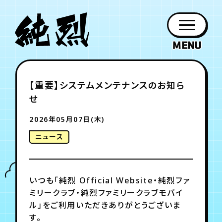
年会員制ファンクラブ
【重要】システムメンテナンスのお知ら
ファン
お知らせ
グッズ
紹介
ホーム
日程
作品
チケット
日記
せ
クラブ
会員登録
ログイン
PROFILE
GOODS
NEWS
DISCOGRAPHY
SCHEDULE
HOME
TICKET
BLOG
2026年05月07日(木)
ニュース
チケット
お知らせ
ムービー
FC TICKET
FC NEWS
MOVIE
いつも「純烈 Official Website・純烈ファ
ミリークラブ・純烈ファミリークラブモバイ
月会員制ファンクラブ
ル」をご利用いただきありがとうございま
す。