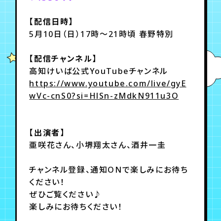
【配信日時】
年会員制ファンクラブ
5月10日（日）17時～21時頃 春野特別
【配信チャンネル】
会員登録
ログイン
高知けいば公式YouTubeチャンネル
https://www.youtube.com/live/gyE
wVc-cnS0?si=HlSn-zMdkN911u3O
チケット
お知らせ
ムービー
TICKET
FC NEWS
MOVIE
【出演者】
亜咲花さん、小堺翔太さん、酒井一圭
チャンネル登録、通知ONで楽しみにお待ち
ください！
ぜひご覧ください♪
楽しみにお待ちください！