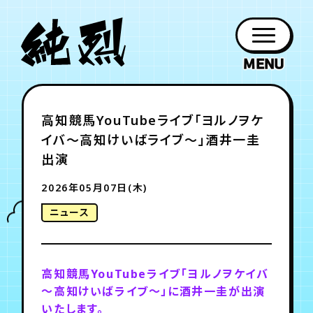
年会員制ファンクラブ
高知競馬YouTubeライブ「ヨルノヲケ
ファン
お知らせ
グッズ
紹介
ホーム
日程
作品
チケット
日記
イバ～高知けいばライブ～」酒井一圭
クラブ
会員登録
ログイン
PROFILE
GOODS
NEWS
DISCOGRAPHY
SCHEDULE
HOME
TICKET
BLOG
出演
2026年05月07日(木)
チケット
お知らせ
ムービー
ニュース
FC TICKET
FC NEWS
MOVIE
高知競馬YouTubeライブ「ヨルノヲケイバ
月会員制ファンクラブ
～高知けいばライブ～」に酒井一圭が出演
いたします。