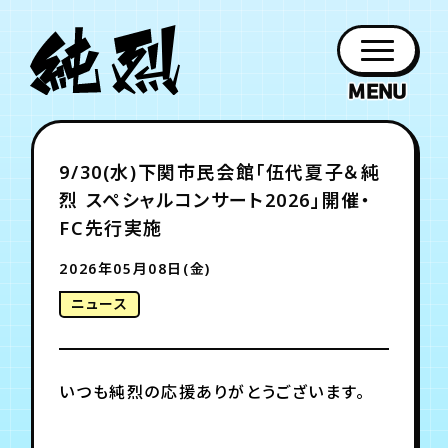
年会員制ファンクラブ
9/30(水)下関市民会館「伍代夏子＆純
ファン
お知らせ
グッズ
紹介
ホーム
日程
作品
チケット
日記
烈 スペシャルコンサート2026」開催・
クラブ
会員登録
ログイン
PROFILE
GOODS
NEWS
DISCOGRAPHY
SCHEDULE
HOME
TICKET
BLOG
FC先行実施
2026年05月08日(金)
チケット
お知らせ
ムービー
ニュース
FC TICKET
FC NEWS
MOVIE
いつも純烈の応援ありがとうございます。
月会員制ファンクラブ