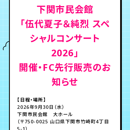
下関市民会館
年会員制ファンクラブ
「伍代夏子＆純烈 スペ
会員登録
ログイン
シャルコンサート
2026」
チケット
お知らせ
ムービー
開催・FC先行販売のお
TICKET
FC NEWS
MOVIE
知らせ
【日程・場所】
2026年9月30日（水）
下関市民会館 大ホール
（〒750-0025 山口県下関市竹崎町4丁目
5-1）