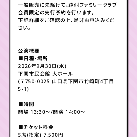
一般販売に先駆けて、純烈ファミリークラブ
会員限定の先行予約を行います。
年会員制ファンクラブ
下記詳細をご確認の上、是非お申込みくだ
さい。
会員登録
ログイン
公演概要
■日程・場所
チケット
お知らせ
ムービー
2026年9月30日(水)
TICKET
FC NEWS
MOVIE
下関市民会館 大ホール
(〒750-0025 山口県下関市竹崎町4丁目
5-1)
■時間
開場 13:30～/開演 14:00～
■チケット料金
S席(指定) 7,500円