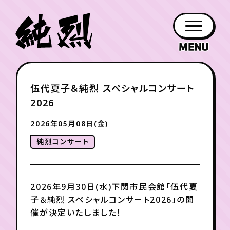
年会員制ファンクラブ
伍代夏子＆純烈 スペシャルコンサート
ファン
お知らせ
グッズ
紹介
ホーム
日程
作品
チケット
日記
2026
クラブ
会員登録
ログイン
PROFILE
GOODS
NEWS
DISCOGRAPHY
SCHEDULE
HOME
TICKET
BLOG
2026年05月08日(金)
純烈コンサート
チケット
お知らせ
ムービー
FC TICKET
FC NEWS
MOVIE
2026年9月30日(水)下関市民会館「伍代夏
子＆純烈 スペシャルコンサート2026」の開
月会員制ファンクラブ
催が決定いたしました！