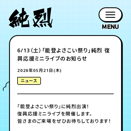
年会員制ファンクラブ
6/13（土）「能登よさこい祭り」純烈 復
ファン
お知らせ
グッズ
紹介
ホーム
日程
作品
チケット
日記
興応援ミニライブのお知らせ
クラブ
会員登録
ログイン
PROFILE
GOODS
NEWS
DISCOGRAPHY
SCHEDULE
HOME
TICKET
BLOG
2026年05月21日(木)
ニュース
チケット
お知らせ
ムービー
FC TICKET
FC NEWS
MOVIE
「能登よさこい祭り」に純烈出演！
復興応援ミニライブを開催します。
月会員制ファンクラブ
皆さまのご来場をぜひお待ちしております！