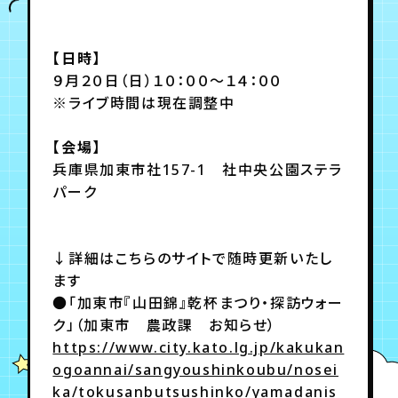
年会員制ファンクラブ
【日時】
９月２０日（日）１０：００～１４：００
※ライブ時間は現在調整中
会員登録
ログイン
【会場】
兵庫県加東市社157-1 社中央公園ステラ
チケット
お知らせ
ムービー
パーク
TICKET
FC NEWS
MOVIE
↓詳細はこちらのサイトで随時更新いたし
ます
●「加東市『山田錦』乾杯まつり・探訪ウォー
ク」（加東市 農政課 お知らせ）
https://www.city.kato.lg.jp/kakukan
ogoannai/sangyoushinkoubu/nosei
ka/tokusanbutsushinko/yamadanis