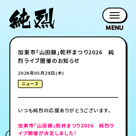
年会員制ファンクラブ
加東市「山田錦」乾杯まつり2026 純
ファン
お知らせ
グッズ
紹介
ホーム
日程
作品
チケット
日記
烈ライブ開催のお知らせ
クラブ
会員登録
ログイン
PROFILE
GOODS
NEWS
DISCOGRAPHY
SCHEDULE
HOME
TICKET
BLOG
2026年05月28日(木)
ニュース
チケット
お知らせ
ムービー
FC TICKET
FC NEWS
MOVIE
いつも純烈の応援ありがとうございます。
月会員制ファンクラブ
加東市「山田錦」乾杯まつり2026 純烈ラ
イブ開催が決定しました！